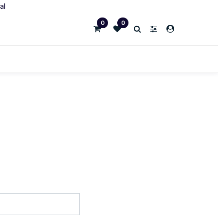
al
0
0