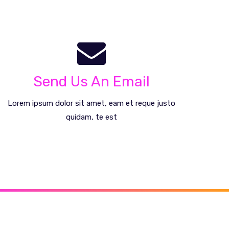
We're Standing By!
Email: info@algoritmun.com
Send Us An Email
Send An Email
Lorem ipsum dolor sit amet, eam et reque justo
quidam, te est