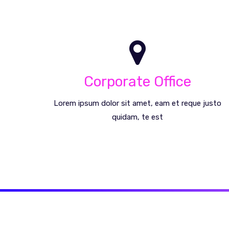
Smart Business Integrations
Av. Eloy Alfaro N52-410 y Avigiras, , Quito, , ,
Ecuador
Corporate Office
Google Maps
Lorem ipsum dolor sit amet, eam et reque justo
Request A Call
quidam, te est