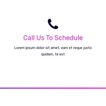
Call Us Today!
Call: +593980224734
Call Us To Schedule
Call Us Today
Lorem ipsum dolor sit amet, eam et reque justo
quidam, te est